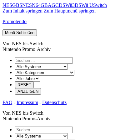
NES
GB
SNES
N64
GBA
GC
DS
Wii
3DS
Wii U
Switch
Zum Inhalt springen
Zum Hauptmenü springen
Promotendo
Menü
Schließen
Von NES bis Switch
Nintendo Promo-Archiv
FAQ
-
Impressum
-
Datenschutz
Von NES bis Switch
Nintendo Promo-Archiv