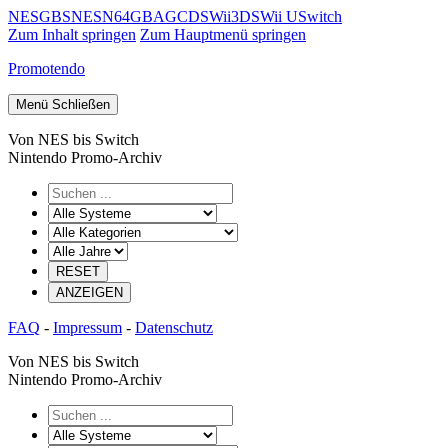
NES
GB
SNES
N64
GBA
GC
DS
Wii
3DS
Wii U
Switch
Zum Inhalt springen
Zum Hauptmenü springen
Promotendo
Menü
Schließen
Von NES bis Switch
Nintendo Promo-Archiv
FAQ
-
Impressum
-
Datenschutz
Von NES bis Switch
Nintendo Promo-Archiv