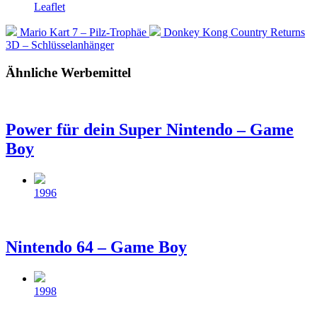
Veröffentlicht
Leaflet
in
Vorheriger
Nächster
Mario Kart 7 – Pilz-Trophäe
Donkey Kong Country Returns
Beitrag:
Beitrag:
3D – Schlüsselanhänger
Ähnliche Werbemittel
Power für dein Super Nintendo – Game
Boy
Beitragsdatum
1996
Nintendo 64 – Game Boy
Beitragsdatum
1998