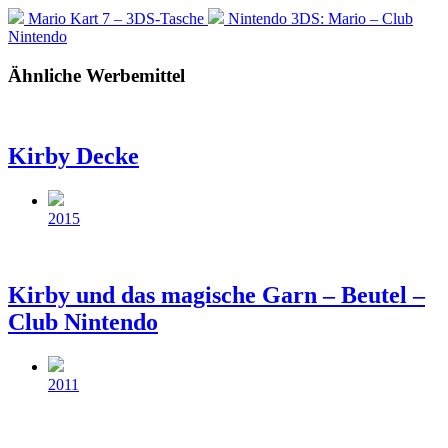
Vorheriger
Nächster
Mario Kart 7 – 3DS-Tasche
Nintendo 3DS: Mario – Club
Beitrag:
Beitrag:
Nintendo
Ähnliche Werbemittel
Kirby Decke
Beitragsdatum
2015
Kirby und das magische Garn – Beutel –
Club Nintendo
Beitragsdatum
2011