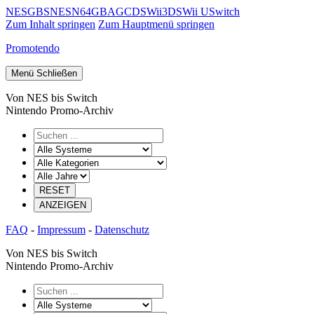
NES
GB
SNES
N64
GBA
GC
DS
Wii
3DS
Wii U
Switch
Zum Inhalt springen
Zum Hauptmenü springen
Promotendo
Menü
Schließen
Von NES bis Switch
Nintendo Promo-Archiv
FAQ
-
Impressum
-
Datenschutz
Von NES bis Switch
Nintendo Promo-Archiv