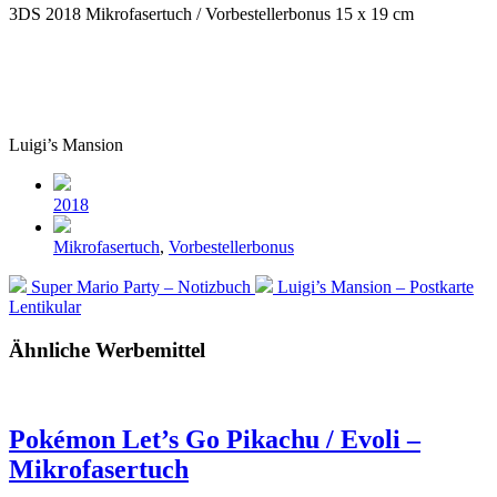
3DS
2018
Mikrofasertuch / Vorbestellerbonus
15 x 19 cm
Luigi’s Mansion
Beitragsdatum
2018
Veröffentlicht
Mikrofasertuch
,
Vorbestellerbonus
in
Vorheriger
Nächster
Super Mario Party – Notizbuch
Luigi’s Mansion – Postkarte
Beitrag:
Beitrag:
Lentikular
Ähnliche Werbemittel
Pokémon Let’s Go Pikachu / Evoli –
Mikrofasertuch