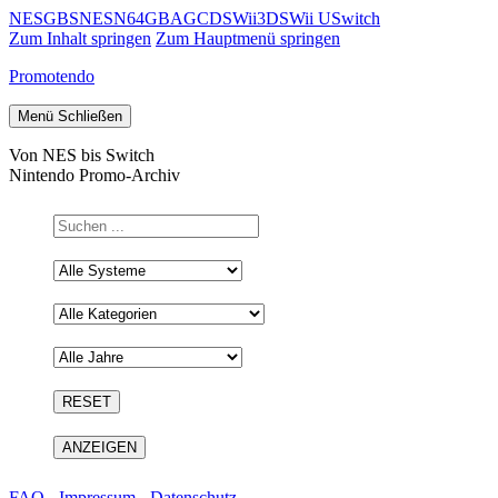
NES
GB
SNES
N64
GBA
GC
DS
Wii
3DS
Wii U
Switch
Zum Inhalt springen
Zum Hauptmenü springen
Promotendo
Menü
Schließen
Von NES bis Switch
Nintendo Promo-Archiv
FAQ
-
Impressum
-
Datenschutz