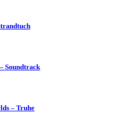
Strandtuch
 – Soundtrack
lds – Truhe