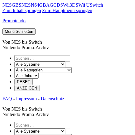
NES
GB
SNES
N64
GBA
GC
DS
Wii
3DS
Wii U
Switch
Zum Inhalt springen
Zum Hauptmenü springen
Promotendo
Menü
Schließen
Von NES bis Switch
Nintendo Promo-Archiv
FAQ
-
Impressum
-
Datenschutz
Von NES bis Switch
Nintendo Promo-Archiv