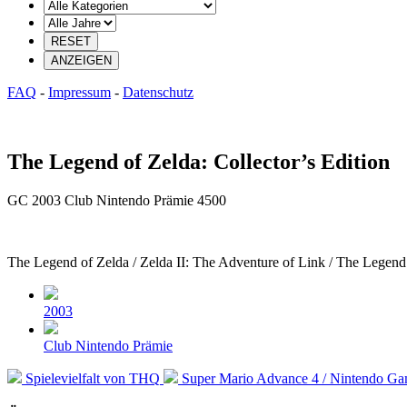
FAQ
-
Impressum
-
Datenschutz
The Legend of Zelda: Collector’s Edition
GC
2003
Club Nintendo Prämie
4500
The Legend of Zelda / Zelda II: The Adventure of Link / The Legen
Beitragsdatum
2003
Veröffentlicht
Club Nintendo Prämie
in
Vorheriger
Nächster
Spielevielfalt von THQ
Super Mario Advance 4 / Nintendo G
Beitrag:
Beitrag: